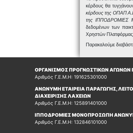
κέρδους θα τυγχάνου
κέρδους της ΟΠΑΠ Α.Ε
της ΙΠΠΟΔΡΟΜΙΕΣ Μ
δεδομένων των παικ
Χρηστών Πλατφόρμας 
Παρακαλούμε διαβάστ
ΟΡΓΑΝΙΣΜΟΣ ΠΡΟΓΝΩΣΤΙΚΩΝ ΑΓΩΝΩΝ 
Αριθμός Γ.Ε.Μ.Η: 191625301000
ΑΝΩΝΥΜΗ ΕΤΑΙΡΕΙΑ ΠΑΡΑΓΩΓΗΣ, ΛΕΙΤΟ
ΔΙΑΧΕΙΡΙΣΗΣ ΛΑΧΕΙΩΝ
Αριθμός Γ.Ε.Μ.Η: 125891401000
ΙΠΠΟΔΡΟΜΙΕΣ ΜΟΝΟΠΡΟΣΩΠΗ ΑΝΩΝΥΜ
Αριθμός Γ.Ε.Μ.Η: 132846101000