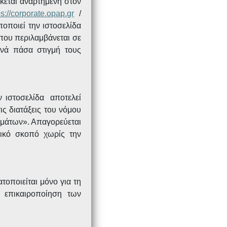
κεται αναρτημένη στον
ps://corporate.opap.gr
/
οποιεί την ιστοσελίδα
 που περιλαμβάνεται σε
ανά πάσα στιγμή τους
ν ιστοσελίδα αποτελεί
ς διατάξεις του νόμου
ωμάτων». Απαγορεύεται
ικό σκοπό χωρίς την
τοποιείται μόνο για τη
 επικαιροποίηση των